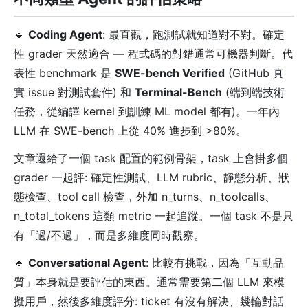
🔹
Coding Agent
: 最直觀，跑測試就知道對不對。確定
性 grader 天然適合 — 程式碼的對錯通常可機器判斷。代
表性 benchmark 是
SWE-bench Verified
(GitHub 真
實 issue 對測試套件) 和
Terminal-Bench
(端到端技術
任務，從編譯 kernel 到訓練 ML model 都有)。一年內
LLM 在 SWE-bench 上從 40% 進步到 >80%。
文章還給了一個 task 配置的範例骨架，task 上會掛多個
grader 一起評: 確定性測試、LLM rubric、靜態分析、狀
態檢查、tool call 檢查，外加 n_turns、n_toolcalls、
n_total_tokens 這類 metric 一起追蹤。一個 task 不是只
有「過/不過」，而是多維度同時觀察。
🔹
Conversational Agent
: 比較有挑戰，因為「互動品
質」本身就是要評估的東西。通常需要第二個 LLM 來模
擬用戶，然後多維度評分: ticket 有沒有解決、幾輪對話