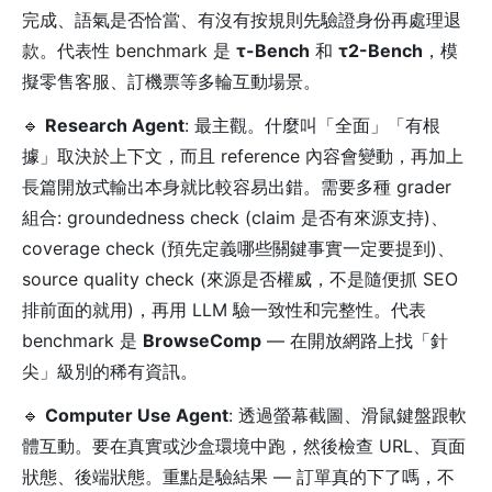
完成、語氣是否恰當、有沒有按規則先驗證身份再處理退
款。代表性 benchmark 是
τ-Bench
和
τ2-Bench
，模
擬零售客服、訂機票等多輪互動場景。
🔹
Research Agent
: 最主觀。什麼叫「全面」「有根
據」取決於上下文，而且 reference 內容會變動，再加上
長篇開放式輸出本身就比較容易出錯。需要多種 grader
組合: groundedness check (claim 是否有來源支持)、
coverage check (預先定義哪些關鍵事實一定要提到)、
source quality check (來源是否權威，不是隨便抓 SEO
排前面的就用)，再用 LLM 驗一致性和完整性。代表
benchmark 是
BrowseComp
— 在開放網路上找「針
尖」級別的稀有資訊。
🔹
Computer Use Agent
: 透過螢幕截圖、滑鼠鍵盤跟軟
體互動。要在真實或沙盒環境中跑，然後檢查 URL、頁面
狀態、後端狀態。重點是驗結果 — 訂單真的下了嗎，不