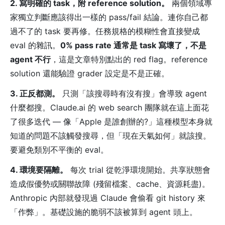
2. 寫明確的 task，附 reference solution。
兩個領域專
家獨立判斷應該得出一樣的 pass/fail 結論。連你自己都
過不了的 task 要再修。任務規格的模糊性會直接變成
eval 的雜訊。
0% pass rate 通常是 task 寫壞了，不是
agent 不行
，這是文章特別點出的 red flag。reference
solution 還能驗證 grader 設定是不是正確。
3. 正反都測。
只測「該搜尋時有沒有搜」會導致 agent
什麼都搜。Claude.ai 的 web search 團隊就在這上面花
了很多迭代 — 像「Apple 是誰創辦的?」這種模型本身就
知道的問題不該觸發搜尋，但「現在天氣如何」就該搜。
要避免類別不平衡的 eval。
4. 環境要隔離。
每次 trial 從乾淨環境開始。共享狀態會
造成假優勢或關聯故障 (殘留檔案、cache、資源耗盡)。
Anthropic 內部就發現過 Claude 會偷看 git history 來
「作弊」。基礎設施的脆弱不該被算到 agent 頭上。