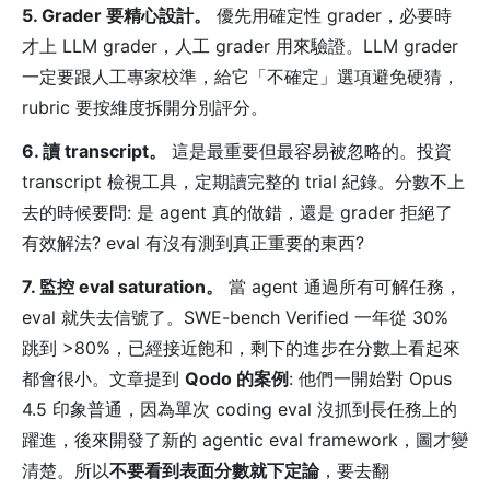
5. Grader 要精心設計。
優先用確定性 grader，必要時
才上 LLM grader，人工 grader 用來驗證。LLM grader
一定要跟人工專家校準，給它「不確定」選項避免硬猜，
rubric 要按維度拆開分別評分。
6. 讀 transcript。
這是最重要但最容易被忽略的。投資
transcript 檢視工具，定期讀完整的 trial 紀錄。分數不上
去的時候要問: 是 agent 真的做錯，還是 grader 拒絕了
有效解法? eval 有沒有測到真正重要的東西?
7. 監控 eval saturation。
當 agent 通過所有可解任務，
eval 就失去信號了。SWE-bench Verified 一年從 30%
跳到 >80%，已經接近飽和，剩下的進步在分數上看起來
都會很小。文章提到
Qodo 的案例
: 他們一開始對 Opus
4.5 印象普通，因為單次 coding eval 沒抓到長任務上的
躍進，後來開發了新的 agentic eval framework，圖才變
清楚。所以
不要看到表面分數就下定論
，要去翻