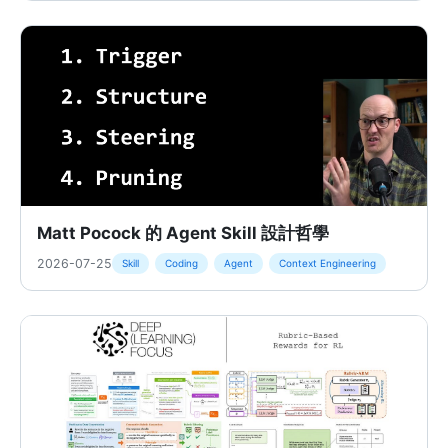
Matt Pocock 的 Agent Skill 設計哲學
2026-07-25
Skill
Coding
Agent
Context Engineering