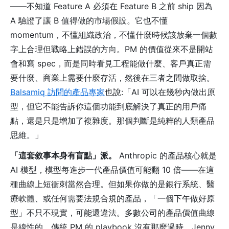
——不知道 Feature A 必須在 Feature B 之前 ship 因為
A 驗證了讓 B 值得做的市場假設。它也不懂
momentum，不懂組織政治，不懂什麼時候該放棄一個數
字上合理但戰略上錯誤的方向。PM 的價值從來不是開站
會和寫 spec，而是同時看見工程能做什麼、客戶真正需
要什麼、商業上需要什麼存活，然後在三者之間做取捨。
Balsamiq 訪問的產品專家
也說:「AI 可以在幾秒內做出原
型，但它不能告訴你這個功能到底解決了真正的用戶痛
點，還是只是增加了複雜度。那個判斷是純粹的人類產品
思維。」
「這套敘事本身有盲點」派。
Anthropic 的產品核心就是
AI 模型，模型每進步一代產品價值可能翻 10 倍——在這
種曲線上短衝刺當然合理。但如果你做的是銀行系統、醫
療軟體、或任何需要法規合規的產品，「一個下午做好原
型」不只不現實，可能還違法。多數公司的產品價值曲線
是線性的，傳統 PM 的 playbook 沒有那麼過時。Jenny