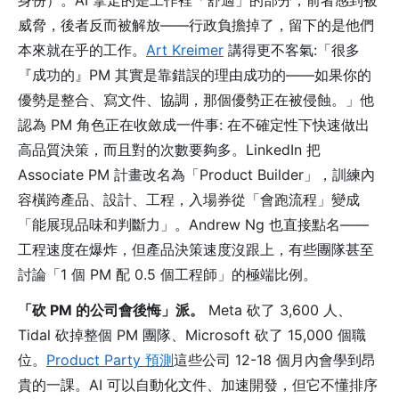
身份）。AI 拿走的是工作裡「舒適」的部分，前者感到被
威脅，後者反而被解放——行政負擔掉了，留下的是他們
本來就在乎的工作。
Art Kreimer
講得更不客氣:「很多
『成功的』PM 其實是靠錯誤的理由成功的——如果你的
優勢是整合、寫文件、協調，那個優勢正在被侵蝕。」他
認為 PM 角色正在收斂成一件事: 在不確定性下快速做出
高品質決策，而且對的次數要夠多。LinkedIn 把
Associate PM 計畫改名為「Product Builder」，訓練內
容橫跨產品、設計、工程，入場券從「會跑流程」變成
「能展現品味和判斷力」。Andrew Ng 也直接點名——
工程速度在爆炸，但產品決策速度沒跟上，有些團隊甚至
討論「1 個 PM 配 0.5 個工程師」的極端比例。
「砍 PM 的公司會後悔」派。
Meta 砍了 3,600 人、
Tidal 砍掉整個 PM 團隊、Microsoft 砍了 15,000 個職
位。
Product Party 預測
這些公司 12-18 個月內會學到昂
貴的一課。AI 可以自動化文件、加速開發，但它不懂排序