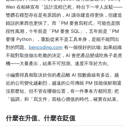
Wen 在柏林宣布「設計流程已死」時台下一半人反駁——
雙鑽石模型存在是有原因的，AI 讓你建造得更快，但建造
錯誤的東西也更快了。而「PM 要會寫程式」可能也是階
段性風潮，十年前是「PM 要會 SQL」，五年前是「PM
要懂 Python」，重點從來不是工具本身，是能不能問出
對的問題。
bencoding.com
有一個很好的比喻: 如果組織
不能對取捨做出乾脆的決定，AI 會把產品變成吃角子老虎
機——大量產出，結果不可預測。速度不等於方向。
小編覺得真相取決於你的產品離 AI 指數曲線有多近。越
近的公司變化越劇烈，越遠的公司傳統 PM 技能保鮮期還
沒那麼短。但不管在哪個位置，有一件事各方都同意: 把
「協調」和「寫文件」當核心價值的時代，確實在結束。
什麼在升值、什麼在貶值