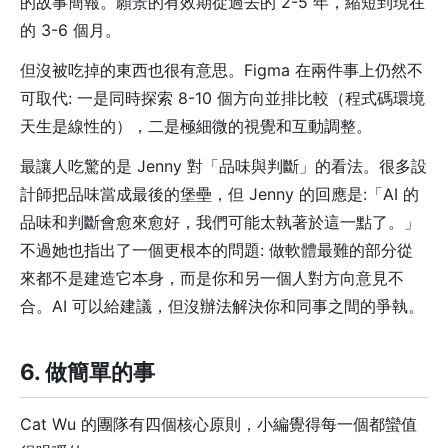
的故事簡報。願景的有效期從過去的 2-5 年，縮短到現在
的 3-6 個月。
但沒被吃掉的東西也很有意思。Figma 在兩件事上仍然不
可取代: 一是同時探索 8-10 個方向並排比較（程式碼環境
天生是線性的），二是極細微的視覺和互動調整。
最讓人吃驚的是 Jenny 對「品味與判斷」的看法。很多設
計師把品味當成最後的堡壘，但 Jenny 的回應是:「AI 的
品味和判斷會愈來愈好，我們可能太執著於這一點了。」
不過她也指出了一個更根本的問題: 做軟體最難的部分從
來都不是建造它本身，而是你和另一個人對方向意見不
合。AI 可以給建議，但沒辦法解決你和同事之間的爭執。
6. 做簡單的事
Cat Wu 的團隊有四個核心原則，小編覺得每一個都蠻值