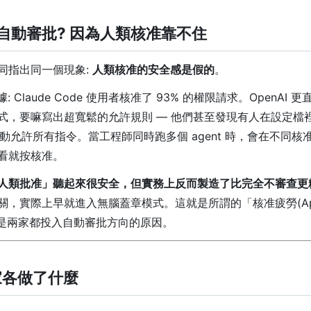
自動審批? 因為人類核准靠不住
同指出同一個現象:
人類核准的安全感是假的
。
的數據: Claude Code 使用者核准了 93% 的權限請求。OpenAI 
式，要嘛寫出超寬鬆的允許規則 — 他們甚至發現有人在設定檔
動允許所有指令。當工程師同時跑多個 agent 時，會在不同核
看就按核准。
人類批准」聽起來很安全，但實務上反而製造了比完全不審查更
，實際上早就進入無腦蓋章模式。這就是所謂的「核准疲勞(Appr
」，也是兩家都投入自動審批方向的原因。
 兩家各做了什麼