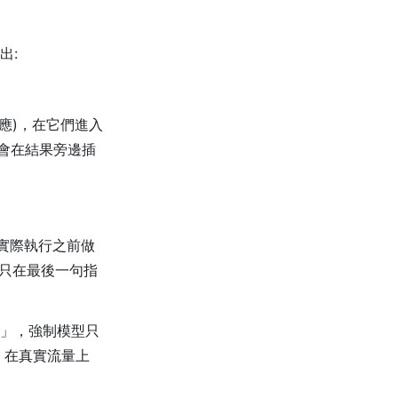
出:
回應)，在它們進入
針會在結果旁邊插
叫實際執行之前做
只在最後一句指
推理」，強制模型只
)。在真實流量上