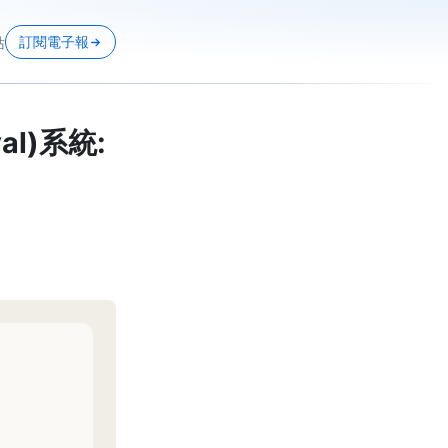
訂閱電子報
站
al)系統: