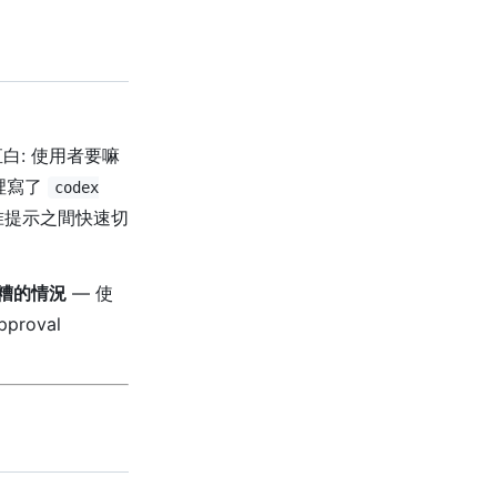
更直白: 使用者要嘛
裡寫了
codex
准提示之間快速切
糟的情況
— 使
oval