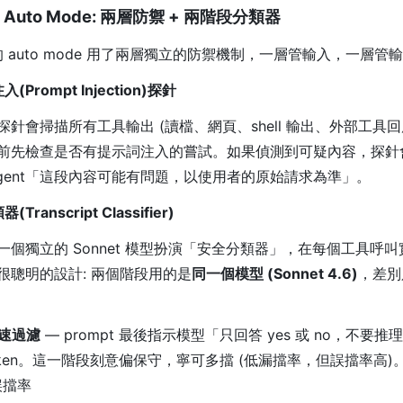
de Auto Mode: 兩層防禦 + 兩階段分類器
de 的 auto mode 用了兩層獨立的防禦機制，一層管輸入，一層管輸
Prompt Injection)探針
針會掃描所有工具輸出 (讀檔、網頁、shell 輸出、外部工具
下文之前先檢查是否有提示詞注入的嘗試。如果偵測到可疑內容，探
agent「這段內容可能有問題，以使用者的原始請求為準」。
ranscript Classifier)
一個獨立的 Sonnet 模型扮演「安全分類器」，在每個工具呼
很聰明的設計: 兩個階段用的是
同一個模型 (Sonnet 4.6)
，差別
快速過濾
— prompt 最後指示模型「只回答 yes 或 no，不要
oken。這一階段刻意偏保守，寧可多擋 (低漏擋率，但誤擋率高
的誤擋率