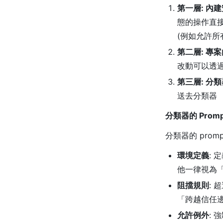
第一層: 內
態的操作直接
(例如允許所
第二層: 專
改動可以透
第三層: 分
送去分類器
分類器的 Promp
分類器的 pro
環境定義
: 
他一律視為「外
阻擋規則
:
「跨越信任
允許例外
: