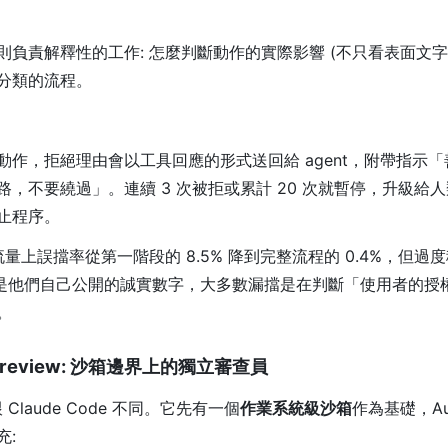
則負責解釋性的工作: 怎麼判斷動作的實際影響 (不只看表面文字
分類的流程。
:
動作，拒絕理由會以工具回應的形式送回給 agent，附帶指示
路，不要繞過」。連續 3 次被拒或累計 20 次就暫停，升級給
止程序。
流量上誤擋率從第一階段的 8.5% 降到完整流程的 0.4%，但過
— 這是他們自己公開的誠實數字，大多數漏擋是在判斷「使用者的
。
o-review: 沙箱邊界上的獨立審查員
 Claude Code 不同。它先有一個
作業系統級沙箱
作為基礎，Aut
充: