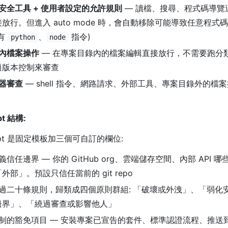
建安全工具 + 使用者設定的允許規則
— 讀檔、搜尋、程式碼導覽
放行。但進入 auto mode 時，會自動移除可能導致任意程式
有
、
指令)
python
node
案內檔案操作
— 在專案目錄內的檔案編輯直接放行，不需要跑分
過版本控制來審查
類器審查
— shell 指令、網路請求、外部工具、專案目錄外的檔案
t 結構:
mpt 是固定模板加三個可自訂的欄位:
定義信任邊界 — 你的 GitHub org、雲端儲存空間、內部 API
部」。預設只信任當前的 git repo
 超過二十條規則，歸類成四個原則群組: 「破壞或外洩」、「弱化
邊界」、「繞過審查或影響他人」
 強制的豁免項目 — 安裝專案已宣告的套件、標準認證流程、推送