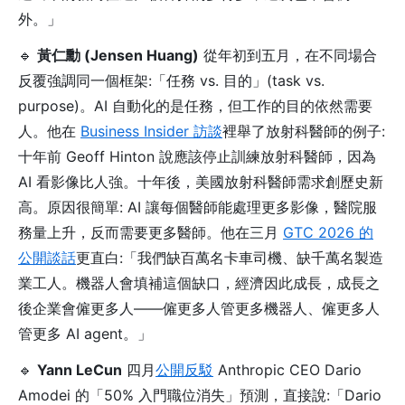
外。」
🔹
黃仁勳 (Jensen Huang)
從年初到五月，在不同場合
反覆強調同一個框架:「任務 vs. 目的」(task vs.
purpose)。AI 自動化的是任務，但工作的目的依然需要
人。他在
Business Insider 訪談
裡舉了放射科醫師的例子:
十年前 Geoff Hinton 說應該停止訓練放射科醫師，因為
AI 看影像比人強。十年後，美國放射科醫師需求創歷史新
高。原因很簡單: AI 讓每個醫師能處理更多影像，醫院服
務量上升，反而需要更多醫師。他在三月
GTC 2026 的
公開談話
更直白:「我們缺百萬名卡車司機、缺千萬名製造
業工人。機器人會填補這個缺口，經濟因此成長，成長之
後企業會僱更多人——僱更多人管更多機器人、僱更多人
管更多 AI agent。」
🔹
Yann LeCun
四月
公開反駁
Anthropic CEO Dario
Amodei 的「50% 入門職位消失」預測，直接說:「Dario