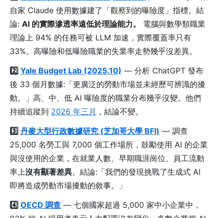
自家 Claude 使用數據建了「觀察到的曝險度」指標。結
論:
AI 的實際滲透率遠低於理論能力。
電腦與數學類職業
理論上 94% 的任務可被 LLM 加速，實際覆蓋率只有
33%。高曝險和低曝險職業的失業率走勢幾乎沒差異。
2️⃣
Yale Budget Lab (2025.10)
— 分析 ChatGPT 發布
後 33 個月數據:「更廣泛的勞動市場並未經歷可辨識的擾
動。」高、中、低 AI 曝險度的職業分布幾乎沒變。他們
持續追蹤到
2026 年三月
，結論不變。
3️⃣
丹麥大型行政數據研究 (芝加哥大學 BFI)
— 調查
25,000 名勞工與 7,000 個工作場所，鼓勵使用 AI 的企業
與沒使用的企業，在就業人數、早期職涯崗位、員工流動
率上
沒有顯著差異
。結論:「我們的發現挑戰了生成式 AI
即將造成勞動市場擾動的敘事。」
4️⃣
OECD 調查
— 七個國家超過 5,000 家中小企業中，