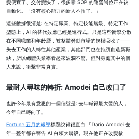
變便宜了、交付變快了，很多靠 SOP 的運營崗位正在被
自動化。「沒有核心能力的新人不招了。」
這些數據很清楚: 在特定職業、特定技能層級、特定工作
型態上，AI 的替代效應已經是進行式。只是這些衝擊分散
在不同職業和年齡層，被整體勞動市場的規模吸收了——
失去工作的人轉往其他產業，其他部門也在持續創造新職
缺，所以總體失業率看起來波瀾不驚。但對身處其中的個
人來說，衝擊非常真實。
最耐人尋味的轉折: Amodei 自己改口了
也許今年最有意思的一個信號是: 去年喊得最大聲的人，
今年自己轉向了。
Fortune 五月的報導
標題說得很直白:「Dario Amodei 去
年一整年都在警告 AI 白領大屠殺。現在他正在改變敘