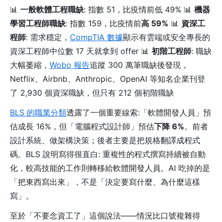
📊
一般軟體工程職缺
: 指數 51，比疫情前低 49% 📊
機器
學習工程師職缺
: 指數 159，比疫情前
高 59%
📊
資深工
程師
: 需求穩定，
CompTIA 數據
顯示有雲端或安全專長的
資深工程師中位數 17 天就拿到 offer 📊
初階工程師
: 職缺
大幅萎縮，
Wobo 報告
追蹤 300 萬筆職缺後發現，
Netflix、Airbnb、Anthropic、OpenAI 等知名企業刊登
了 2,930 個資深職缺，但只有 212 個初階職缺
BLS 的職業分類
透露了一個重要線索:「軟體開發人員」預
估成長 16%，但「電腦程式設計師」預估
下降 6%
。前者
設計系統、做架構決策；後者主要是把規格翻譯成程式
碼。BLS 說明寫得很直白: 重複性的程式撰寫持續被自動
化，較高技能的工作則轉移給軟體開發人員。AI 吃掉的是
「把東西寫出來」，不是「決定要寫什麼、為什麼這樣
寫」。
至於「不要念資工了」這個說法——情況比口號複雜得