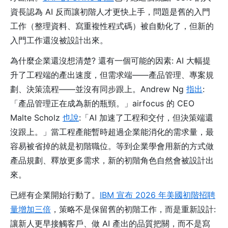
資長認為 AI 反而讓初階人才更快上手，問題是舊的入門
工作（整理資料、寫重複性程式碼）被自動化了，但新的
入門工作還沒被設計出來。
為什麼企業還沒想清楚? 還有一個可能的因素: AI 大幅提
升了工程端的產出速度，但需求端——產品管理、專案規
劃、決策流程——並沒有同步跟上。Andrew Ng
指出
:
「產品管理正在成為新的瓶頸。」airfocus 的 CEO
Malte Scholz
也說
:「AI 加速了工程和交付，但決策端還
沒跟上。」當工程產能暫時超過企業能消化的需求量，最
容易被省掉的就是初階職位。等到企業學會用新的方式做
產品規劃、釋放更多需求，新的初階角色自然會被設計出
來。
已經有企業開始行動了。
IBM 宣布 2026 年美國初階招聘
量增加三倍
，策略不是保留舊的初階工作，而是重新設計:
讓新人更早接觸客戶、做 AI 產出的品質把關，而不是寫