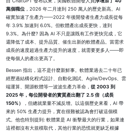
自 ChatGPT 發布以來，美國軟體開發人員
淨增加了 40
萬個職位
，2026 年二月達到 250 萬人的歷史新高。AI
確實加速了生產力——2022 年後開發者生產力成長從每
年 3.9% 加速到 6.0%。但軟體產出成長更快，達到
9.3%。為什麼? 因為 AI 不只是讓既有工作更快完成，它
還降低了成本、提升品質、催生出新的軟體產品。當需求
成長的速度超過生產力提升的速度，就需要更多人——即
使每個人的產出更高了。
Bessen 指出，這不是什麼新鮮事。軟體業過去二十年已
經歷過結構化程式設計、自動化測試、Agile/DevOps、雲
端運算、開源軟體等一波波生產力革命，
從 2003 到
2025 年，每位開發者的實質產出翻了 2.5 倍（成長
150%）
，但總就業量不減反增。以這個歷史來看，AI 帶
來的 50% 生產力提升，實在很難被認為會打破這個模
式。他也特別提到: 軟體業是 AI 衝擊最大的行業，如果連
這裡都沒有大規模取代，其他行業的恐慌就更缺乏根據