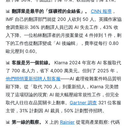
📊
翻譯業是最早的「煤礦裡的金絲雀」。
CNN 報導
，
IMF 自己的翻譯部門就從 200 人砍到 50 人。英國作家協
會調查顯示 36% 的翻譯人員已因 AI 失去工作，43% 收
入下降。一位柏林翻譯者的月接案量從 4 件掉到 1 件，剩
下的工作也從翻譯變成「AI 後編輯」，費率從每行 0.80
歐元壓到 0.60。
📊
客服是另一個前線。
Klarna 2024 年宣布 AI 客服取代
了 700 名人力，省下 4,000 萬美元。但到了 2025 年，
他們悄悄重新招聘人類客服
——AI 處理複雜案件時品質明
顯下降。從「取代 700 人」到重新招人，Klarna 完美體
現了這場辯論的現實: AI 能大幅壓縮常規性工作，但完全
取代人往往在品質關卡上翻車。
Gartner 調查
321 位客服
主管，31% 計劃因 AI 裁員，50% 計劃暫停招聘。
📊
第一線的觀察。
X 上的
Rainier
從電商產業觀察: 代碼