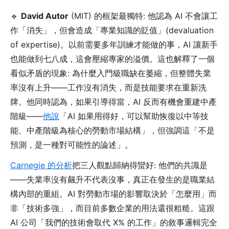
🔹
David Autor
(MIT) 的框架最獨特: 他認為 AI 不會讓工
作「消失」，但會造成「專業知識的貶值」(devaluation
of expertise)。以前需要多年訓練才能做的事，AI 讓新手
也能做到七八成，這會壓縮專家的溢價。這也解釋了一個
看似矛盾的現象: 為什麼入門級職缺在萎縮，但整體失業
率沒有上升——工作沒有消失，而是技能要求在重新洗
牌。他同時認為，如果引導得當，AI 反而有機會重建中產
階級——
他說
「AI 如果用得好，可以幫助恢復以中等技
能、中產階級為核心的勞動市場結構」，但強調這「不是
預測，是一種對可能性的論述」。
Carnegie 的分析
把三人觀點歸納得蠻好: 他們的共識是
——失業率沒有飆升不代表沒事，真正在發生的是職業結
構內部的重組。AI 對勞動市場的影響取決於「怎麼用」而
非「技術多強」，而目前多數企業的用法還很粗糙。這跟
AI 公司「我們的技術會取代 X% 的工作」的敘事邏輯完全