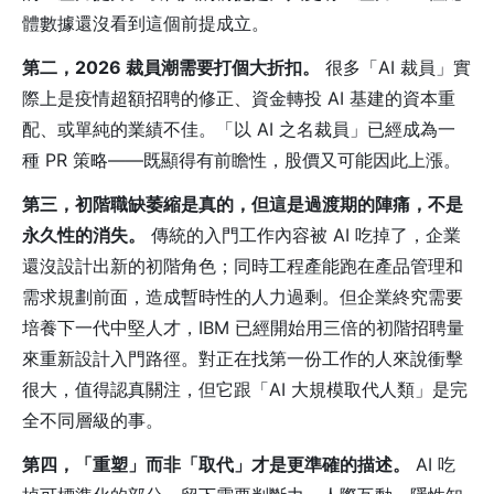
體數據還沒看到這個前提成立。
第二，2026 裁員潮需要打個大折扣。
很多「AI 裁員」實
際上是疫情超額招聘的修正、資金轉投 AI 基建的資本重
配、或單純的業績不佳。「以 AI 之名裁員」已經成為一
種 PR 策略——既顯得有前瞻性，股價又可能因此上漲。
第三，初階職缺萎縮是真的，但這是過渡期的陣痛，不是
永久性的消失。
傳統的入門工作內容被 AI 吃掉了，企業
還沒設計出新的初階角色；同時工程產能跑在產品管理和
需求規劃前面，造成暫時性的人力過剩。但企業終究需要
培養下一代中堅人才，IBM 已經開始用三倍的初階招聘量
來重新設計入門路徑。對正在找第一份工作的人來說衝擊
很大，值得認真關注，但它跟「AI 大規模取代人類」是完
全不同層級的事。
第四，「重塑」而非「取代」才是更準確的描述。
AI 吃