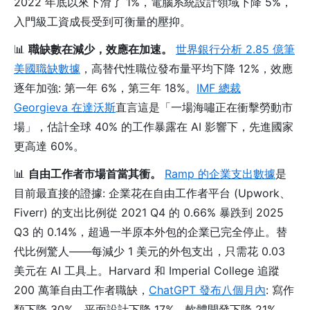
2022 年底以來下滑了 1%，電腦系統設計領域下降 5%，
入門級工資成長受到可衡量的壓抑。
📊
職缺數在減少，效應在加速。
世界銀行分析 2.85 億筆
美國職缺數據
，高替代性職位發布量平均下降 12%，效應
逐年加強: 第一年 6%，第三年 18%。
IMF 總裁
Georgieva 在達沃斯
直言這是「一場海嘯正在衝擊勞動市
場」，估計全球 40% 的工作暴露在 AI 影響下，先進國家
更高達 60%。
📊
自由工作者市場首當其衝。
Ramp 的企業支出數據
是
目前最直接的證據: 企業花在自由工作者平台 (Upwork、
Fiverr) 的支出比例從 2021 Q4 的 0.66% 暴跌到 2025
Q3 的 0.14%，超過一半原本外包的企業已完全停止。替
代比例驚人——每減少 1 美元的外包支出，只需花 0.03
美元在 AI 工具上。Harvard 和 Imperial College 追蹤
200 萬筆自由工作者職缺，
ChatGPT 發布八個月內
: 寫作
類下降 30%、平面設計下降 17%、軟體開發下降 21%。