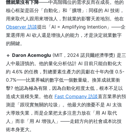
體就業沒有下降
——中高階職位的需求反而在成長。他的
核心框架是區分「自動化」和「擴增」: 同樣的 AI 技術，
用來取代人跟用來增強人，對就業的影響天差地別。他在
Observer 訪談
提出「AI = Amplifying Intention」——企
業選擇用 AI 砍人還是增強人的能力，才是決定就業數字
的關鍵。
🔹
Daron Acemoglu
(MIT，2024 諾貝爾經濟學獎) 是三
人中最謹慎的。他的量化分析估計 AI 目前只能自動化大
約 4.6% 的任務，對總要素生產力的貢獻在十年內僅 0.5-
0.7%——比業界喊的數字低一個數量級。換算成就業衝
擊? 他認為極為有限，因為自動化程度太低，根本不足以
造成大規模失業。他在
Fast Company 訪談
直言業界的預
測是「跟現實無關的垃圾」。他最大的擔憂不是 AI 太強
大導致失業，而是企業把太多注意力放在「用 AI 取代
人」而非「用 AI 增強人」——走錯方向的社會成本比技
術本身更大。