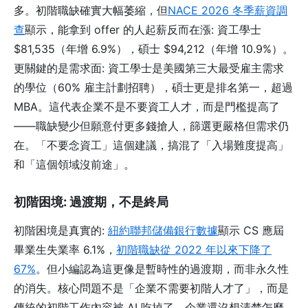
多。初階職缺確實大幅萎縮，但
NACE 2026 冬季薪資調
查
顯示，能拿到 offer 的人起薪反而在漲: 資工學士
$81,535（年增 6.9%），碩士 $94,212（年增 10.9%）。
更關鍵的是需求面: 資工學士是美國第三大最受雇主需求
的學位（60% 雇主計劃招聘），碩士更是排名第一，超過
MBA。這代表企業不是不要資工人才，而是門檻提高了
——職缺變少但願意付更多錢搶人，篩選更嚴格但需求仍
在。「不要念資工」這個建議，搞混了「入場難度提高」
和「這個領域沒前途」。
初階困境: 過渡期，不是終局
初階困境是真實的:
紐約聯邦儲備銀行數據
顯示 CS 應屆
畢業生失業率 6.1%，
初階職缺從 2022 年以來下降了
67%
。但小編認為這更像是暫時性的過渡期，而非永久性
的消失。核心問題不是「企業不需要初階人才了」，而是
傳統的初階工作內容被 AI 吃掉了，企業還沒想清楚怎麼