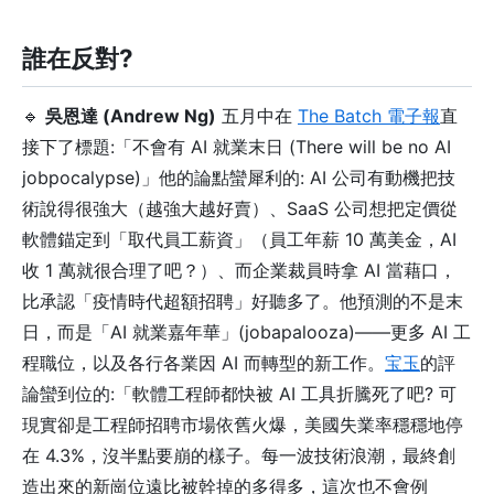
誰在反對?
🔹
吳恩達 (Andrew Ng)
五月中在
The Batch 電子報
直
接下了標題:「不會有 AI 就業末日 (There will be no AI
jobpocalypse)」他的論點蠻犀利的: AI 公司有動機把技
術說得很強大（越強大越好賣）、SaaS 公司想把定價從
軟體錨定到「取代員工薪資」（員工年薪 10 萬美金，AI
收 1 萬就很合理了吧？）、而企業裁員時拿 AI 當藉口，
比承認「疫情時代超額招聘」好聽多了。他預測的不是末
日，而是「AI 就業嘉年華」(jobapalooza)——更多 AI 工
程職位，以及各行各業因 AI 而轉型的新工作。
宝玉
的評
論蠻到位的:「軟體工程師都快被 AI 工具折騰死了吧? 可
現實卻是工程師招聘市場依舊火爆，美國失業率穩穩地停
在 4.3%，沒半點要崩的樣子。每一波技術浪潮，最終創
造出來的新崗位遠比被幹掉的多得多，這次也不會例