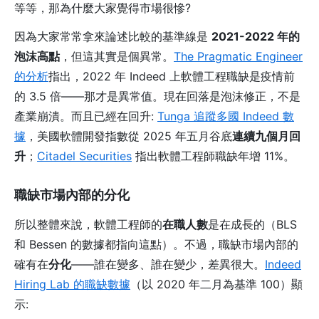
等等，那為什麼大家覺得市場很慘?
因為大家常常拿來論述比較的基準線是
2021-2022 年的
泡沫高點
，但這其實是個異常。
The Pragmatic Engineer
的分析
指出，2022 年 Indeed 上軟體工程職缺是疫情前
的 3.5 倍——那才是異常值。現在回落是泡沫修正，不是
產業崩潰。而且已經在回升:
Tunga 追蹤多國 Indeed 數
據
，美國軟體開發指數從 2025 年五月谷底
連續九個月回
升
；
Citadel Securities
指出軟體工程師職缺年增 11%。
職缺市場內部的分化
所以整體來說，軟體工程師的
在職人數
是在成長的（BLS
和 Bessen 的數據都指向這點）。不過，職缺市場內部的
確有在
分化
——誰在變多、誰在變少，差異很大。
Indeed
Hiring Lab 的職缺數據
（以 2020 年二月為基準 100）顯
示: