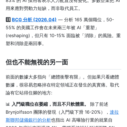
83% 的 AI 採用者表示人力配置沒有變化。多數企業把 AI
用來應對勞動力短缺，而非取代員工。
5️⃣
BCG 分析 (2026.04)
— 分析 165 萬個職位，50-
55% 的美國工作會在未來兩三年被 AI「重塑」
(reshaping)，但只有 10-15% 面臨被「消除」的風險。重
塑和消除是兩回事。
但也不能無視的另一面
前面的數據大多指向「總體衝擊有限」。但如果只看總體
數據，很容易忽略掉在特定領域正在發生的真實痛。取代
論有它站得住腳的地方:
📊
入門級職位在萎縮，而且不只軟體業。
除了前述
Brynjolfsson 團隊的發現（入門級下滑 16-20%），
達拉
斯聯邦儲備銀行的分析
也指出 AI 高曝險行業的就業自