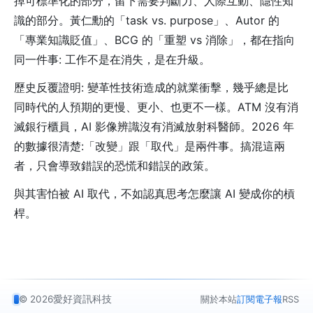
掉可標準化的部分，留下需要判斷力、人際互動、隱性知
識的部分。黃仁勳的「task vs. purpose」、Autor 的
「專業知識貶值」、BCG 的「重塑 vs 消除」，都在指向
同一件事: 工作不是在消失，是在升級。
歷史反覆證明: 變革性技術造成的就業衝擊，幾乎總是比
同時代的人預期的更慢、更小、也更不一樣。ATM 沒有消
滅銀行櫃員，AI 影像辨識沒有消滅放射科醫師。2026 年
的數據很清楚:「改變」跟「取代」是兩件事。搞混這兩
者，只會導致錯誤的恐慌和錯誤的政策。
與其害怕被 AI 取代，不如認真思考怎麼讓 AI 變成你的槓
桿。
© 2026
愛好資訊科技
關於本站
訂閱電子報
RSS