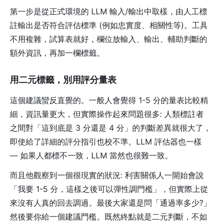
第一步是從正式環境的 LLM 輸入/輸出中取樣，由人工標
註輸出是否符合評估標準 (例如忠實度、相關性等)。工具
不用複雜，試算表就好，欄位放輸入、輸出、輔助判斷的
額外資訊，再加一欄標籤。
用二元標籤，別用評分量表
這個建議蠻反直覺的。一般人會覺得 1-5 分的量表比較精
細，資訊量更大，但實際操作起來問題很多: 人類標註者
之間對「這到底是 3 分還是 4 分」的判斷差異就很大了，
即使給了詳細的評分指引也校不準。LLM 評估器也一樣
— 如果人都標不一致，LLM 當然也很難一致。
而且他觀察到一個很現實的狀況: 利害關係人一開始會說
「我要 1-5 分，這樣之後可以彈性調門檻」，但實際上從
來沒有人真的回去調過。最後大家還是問「通過率多少?」
然後要你給一個建議門檻。既然終點就是二元判斷，不如