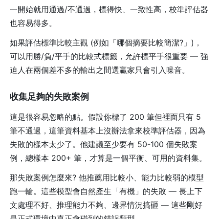
一開始就用通過/不通過，標得快、一致性高，校準評估器
也容易得多。
如果評估標準比較主觀 (例如「哪個摘要比較簡潔?」)，
可以用勝/負/平手的比較式標籤，允許標平手很重要 — 強
迫人在兩個差不多的輸出之間選贏家只會引入噪音。
收集足夠的失敗案例
這是很容易忽略的點。假設你標了 200 筆但裡面只有 5
筆不通過，這筆資料基本上沒辦法拿來校準評估器，因為
失敗的樣本太少了。他建議至少要有 50-100 個失敗案
例，總樣本 200+ 筆，才算是一個平衡、可用的資料集。
那失敗案例怎麼來? 他推薦用比較小、能力比較弱的模型
跑一輪。這些模型會自然產生「有機」的失敗 — 長上下
文處理不好、推理能力不夠、邊界情況搞砸 — 這些剛好
是正式環境中真正會碰到的錯誤類型。