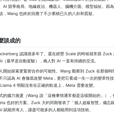
AI 競爭格局、地緣政治、機器人、腦機介面、模型福祉。因為是加
談，Wang 也終於回應了不少累積已久的八卦和質疑。
怎麼談成的
uckerberg 認識很多年了。還在經營 Scale 的時候就常跟 Zuck 
做 AI（最早是自動駕駛），兩人對 AI 一直有持續的交流。
開始探索更緊密合作的可能性。Wang 觀察到 Zuck 在那個時間
只認為 AI 會徹底改變 Meta，更把它看成一生一次的變革性
Llama 4 明顯沒有在正確的軌道上，Meta 需要改變。
式的腦力激盪（Wang 說「這種事情通常都是這樣開始的」）
對 Meta 也好的方案。Zuck 大約同期發表了「個人超級智慧」備
 AI 賦能所有人，讓盡可能多的人都能用到這項技術。