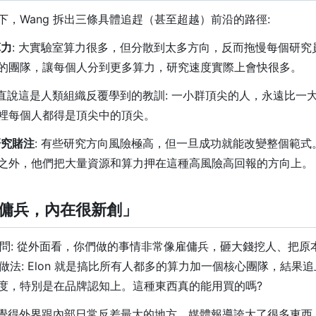
下，Wang 拆出三條具體追趕（甚至超越）前沿的路徑:
算力
: 大實驗室算力很多，但分散到太多方向，反而拖慢每個研究
的團隊，讓每個人分到更多算力，研究速度實際上會快很多。
他直說這是人類組織反覆學到的教訓: 一小群頂尖的人，永遠比一
裡每個人都得是頂尖中的頂尖。
研究賭注
: 有些研究方向風險極高，但一旦成功就能改變整個範式
之外，他們把大量資源和算力押在這種高風險高回報的方向上。
觀很傭兵，內在很新創」
直白地問: 從外面看，你們做的事情非常像雇傭兵，砸大錢挖人、把
 的做法: Elon 就是搞比所有人都多的算力加一個核心團隊，結果
度，特別是在品牌認知上。這種東西真的能用買的嗎?
是他覺得外界跟內部日常反差最大的地方。媒體報導誇大了很多東