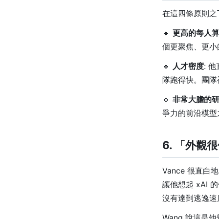
在這四條原則之
🔹
更高的每人
個更聚焦、更小
🔹
人才密度
: 
隊跑得快。團隊
🔹
非常大膽的
爭力的前沿模型
6. 「外
Vance 很
讓他想起 xAI
沒有達到逃逸速
Wang 說這