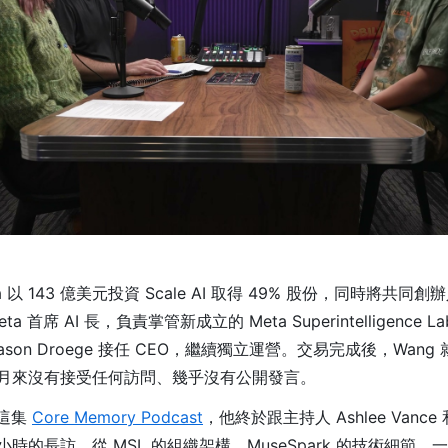
以 143 億美元投資 Scale AI 取得 49% 股份，同時將共同創辦人
ta 首席 AI 長，負責掌管新成立的 Meta Superintelligence La
則由 Jason Droege 接任 CEO，繼續獨立運營。交易完成後，Wan
月來沒有接受任何訪問、幾乎沒有公開發言。
日這集
Core Memory Podcast
，他終於跟主持人 Ashlee Vance 和 K
時的長訪。從 MSL 的組織架構、MuseSpark 的技術細節，一路