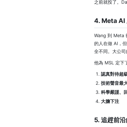
之前就投了。Da
4. Meta
Wang 到 M
的人在做 AI
全不同。大公司
他為 MSL 定下
認真對待超
技術聲音最
科學嚴謹、
大膽下注
5. 追趕前