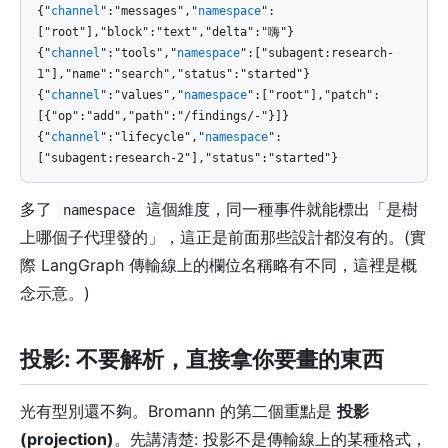
{"
channel
":"messages","
namespace
":
["root"],"block":"text","delta":"嗨"}
{"
channel
":"tools","
namespace
":["subagent:research-
1"],"name":"search","status":"started"}
{"
channel
":"values","
namespace
":["root"],"patch":
[{"op":"add","path":"/findings/-"}]}
{"
channel
":"lifecycle","
namespace
":
["subagent:research-2"],"status":"started"}
多了
這個維度，同一種事件就能標出「是樹
namespace
上哪個子代理發的」，這正是前面那些設計都沒有的。(實
際 LangGraph 傳輸線上的欄位名稱略有不同，這裡是概
念示意。)
投影: 不要解析，直接拿你要畫的東西
光有型別還不夠。Bromann 的第二個重點是
投影
(projection)
。先講清楚: 投影不是傳輸線上的某種格式，