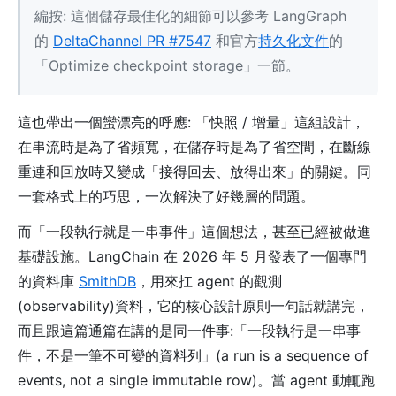
編按: 這個儲存最佳化的細節可以參考 LangGraph
的
DeltaChannel PR #7547
和官方
持久化文件
的
「Optimize checkpoint storage」一節。
這也帶出一個蠻漂亮的呼應: 「快照 / 增量」這組設計，
在串流時是為了省頻寬，在儲存時是為了省空間，在斷線
重連和回放時又變成「接得回去、放得出來」的關鍵。同
一套格式上的巧思，一次解決了好幾層的問題。
而「一段執行就是一串事件」這個想法，甚至已經被做進
基礎設施。LangChain 在 2026 年 5 月發表了一個專門
的資料庫
SmithDB
，用來扛 agent 的觀測
(observability)資料，它的核心設計原則一句話就講完，
而且跟這篇通篇在講的是同一件事:「一段執行是一串事
件，不是一筆不可變的資料列」(a run is a sequence of
events, not a single immutable row)。當 agent 動輒跑