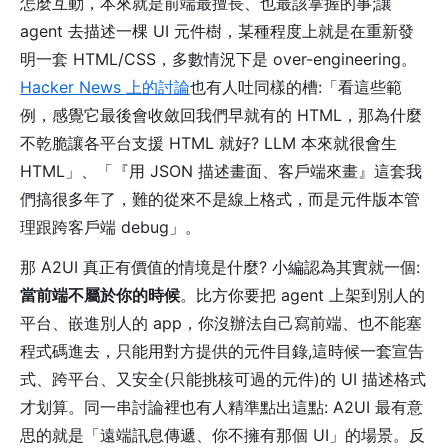
怎麼互動，本來就是前端最擅長、也最該掌握的事;讓
agent 去描述一棵 UI 元件樹，某種程度上就是在重新發
明一套 HTML/CSS，多數情況下是 over-engineering。
Hacker News 上的討論
也有人吐同樣的槽:「看這些範
例，感覺它最後會收斂回我們早就有的 HTML，那為什麼
不乾脆讓各平台支援 HTML 就好? LLM 本來就很會生
HTML」、「『用 JSON 描述畫面、客戶端來畫』這套我
們搞很多年了，難的從來不是線上格式，而是元件版本管
理跟跨客戶端 debug」。
那 A2UI 真正有價值的情境是什麼? 小編認為其實就一個:
當前端不屬於你的時候
。比方你要把 agent 上架到別人的
平台、嵌進別人的 app，你沒辦法自己寫前端、也不能塞
程式碼進去，只能用對方提供的元件目錄,這時候一套宣告
式、跨平台、又安全(只能挑核可過的元件)的 UI 描述格式
才划算。同一串討論裡也有人精準點出這點: A2UI 最有意
思的就是「遠端訊息傳遞、你不擁有那個 UI」的場景。反