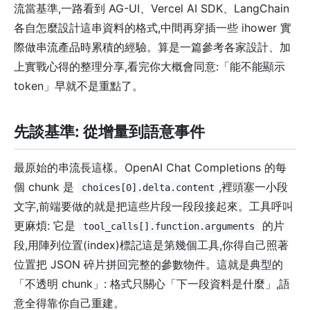
流當基準,一路看到 AG-UI、Vercel AI SDK、LangChain
各自怎麼設計這串資料的格式,中間再穿插一些 ihower 實
際做串流產品時累積的經驗。算是一篇參考各家設計、加
上實戰心得的整理分享,看完你大概會同意:「能不能顯示
token」早就不是重點了。
先談基準: 從增量到語意事件
最原始的串流長這樣。OpenAI Chat Completions 的每
個 chunk 是
,裡頭塞一小段
choices[0].delta.content
文字,前端要做的就是把這些片段一段段接起來。工具呼叫
更麻煩: 它是
的片
tool_calls[].function.arguments
段,用陣列位置(index)標記這是第幾個工具,你得自己照著
位置把 JSON 碎片拼回完整的參數物件。這就是典型的
「不透明 chunk」: 格式只關心「下一段資料是什麼」,語
意全得靠你自己重建。