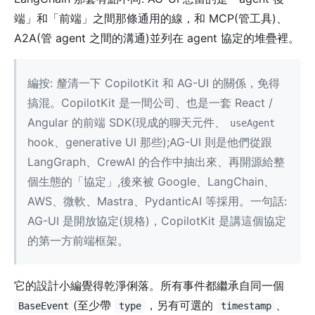
端」和「前端」之間那條通用的線，和 MCP(管工具)、
A2A(管 agent 之間的溝通)並列在 agent 協定的堆疊裡。
編按: 釐清一下 CopilotKit 和 AG-UI 的關係，免得
搞混。CopilotKit 是一間公司、也是一套 React /
Angular 的前端 SDK(現成的聊天元件、
useAgent
hook、generative UI 那些);AG-UI 則是他們從跟
LangGraph、CrewAI 的合作中抽出來、再開源給整
個生態的「協定」,後來被 Google、LangChain、
AWS、微軟、Mastra、PydanticAI 等採用。一句話:
AG-UI 是開放協定(規格)，CopilotKit 是講這個協定
的第一方前端框架。
它的設計小編覺得乾淨俐落。所有事件都繼承自同一個
(至少帶
，另有可選的
、
BaseEvent
type
timestamp