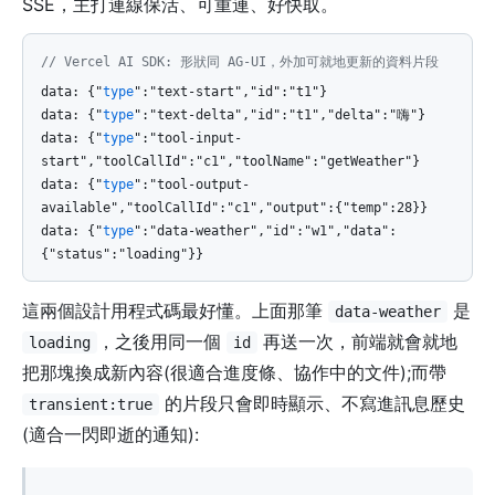
SSE，主打連線保活、可重連、好快取。
// Vercel AI SDK: 形狀同 AG-UI，外加可就地更新的資料片段
data: {"
type
":"text-start","id":"t1"}
data: {"
type
":"text-delta","id":"t1","delta":"嗨"}
data: {"
type
":"tool-input-
start","toolCallId":"c1","toolName":"getWeather"}
data: {"
type
":"tool-output-
available","toolCallId":"c1","output":{"temp":28}}
data: {"
type
":"data-weather","id":"w1","data":
{"status":"loading"}}
這兩個設計用程式碼最好懂。上面那筆
是
data-weather
，之後用同一個
再送一次，前端就會就地
loading
id
把那塊換成新內容(很適合進度條、協作中的文件);而帶
的片段只會即時顯示、不寫進訊息歷史
transient:true
(適合一閃即逝的通知):