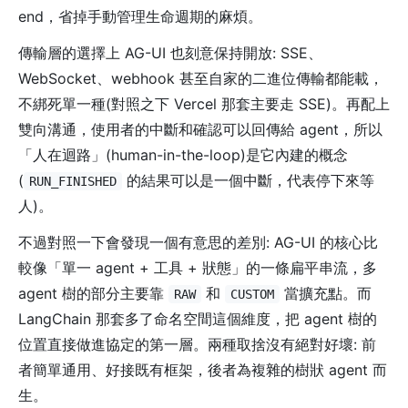
end，省掉手動管理生命週期的麻煩。
傳輸層的選擇上 AG-UI 也刻意保持開放: SSE、
WebSocket、webhook 甚至自家的二進位傳輸都能載，
不綁死單一種(對照之下 Vercel 那套主要走 SSE)。再配上
雙向溝通，使用者的中斷和確認可以回傳給 agent，所以
「人在迴路」(human-in-the-loop)是它內建的概念
(
的結果可以是一個中斷，代表停下來等
RUN_FINISHED
人)。
不過對照一下會發現一個有意思的差別: AG-UI 的核心比
較像「單一 agent + 工具 + 狀態」的一條扁平串流，多
agent 樹的部分主要靠
和
當擴充點。而
RAW
CUSTOM
LangChain 那套多了命名空間這個維度，把 agent 樹的
位置直接做進協定的第一層。兩種取捨沒有絕對好壞: 前
者簡單通用、好接既有框架，後者為複雜的樹狀 agent 而
生。