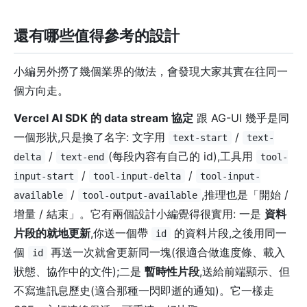
還有哪些值得參考的設計
小編另外撈了幾個業界的做法，會發現大家其實在往同一
個方向走。
Vercel AI SDK 的 data stream 協定
跟 AG-UI 幾乎是同
一個形狀,只是換了名字: 文字用
/
text-start
text-
/
(每段內容有自己的 id),工具用
delta
text-end
tool-
/
/
input-start
tool-input-delta
tool-input-
/
,推理也是「開始 /
available
tool-output-available
增量 / 結束」。它有兩個設計小編覺得很實用: 一是
資料
片段的就地更新
,你送一個帶
的資料片段,之後用同一
id
個
再送一次就會更新同一塊(很適合做進度條、載入
id
狀態、協作中的文件);二是
暫時性片段
,送給前端顯示、但
不寫進訊息歷史(適合那種一閃即逝的通知)。它一樣走