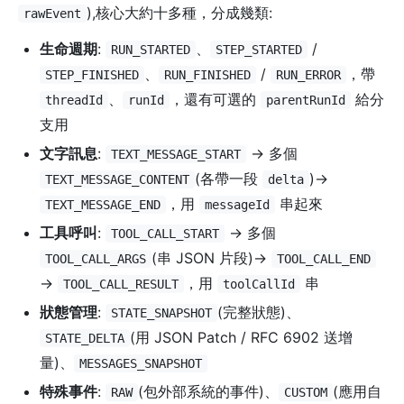
),核心大約十多種，分成幾類:
rawEvent
生命週期
:
、
/
RUN_STARTED
STEP_STARTED
、
/
，帶
STEP_FINISHED
RUN_FINISHED
RUN_ERROR
、
，還有可選的
給分
threadId
runId
parentRunId
支用
文字訊息
:
→ 多個
TEXT_MESSAGE_START
(各帶一段
)→
TEXT_MESSAGE_CONTENT
delta
，用
串起來
TEXT_MESSAGE_END
messageId
工具呼叫
:
→ 多個
TOOL_CALL_START
(串 JSON 片段)→
TOOL_CALL_ARGS
TOOL_CALL_END
→
，用
串
TOOL_CALL_RESULT
toolCallId
狀態管理
:
(完整狀態)、
STATE_SNAPSHOT
(用 JSON Patch / RFC 6902 送增
STATE_DELTA
量)、
MESSAGES_SNAPSHOT
特殊事件
:
(包外部系統的事件)、
(應用自
RAW
CUSTOM