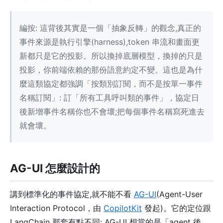
編按: 這背後其實是一個「抽象反轉」的觀念,真正的
事件來源是執行引擎(harness),token 串流和畫面更
新都只是它的投影。所以換掉底層模型，換掉的只是
投影，你前端依賴的那份語意約定不變。這也是為什
麼這類協定都強調「按類別訂閱，而不是按單一事件
名稱訂閱」: 訂「所有工具呼叫類的事件」，協定日
後新增事件名稱你也不會壞;把每個事件名稱寫死進去
就會壞。
AG-UI 怎麼設計的
講到標準化的事件協定,就不能不看
AG-UI
(Agent-User
Interaction Protocol，由
CopilotKit
發起)。它的定位跟
LangChain 那套有點不同: AG-UI 想當的是「agent 後