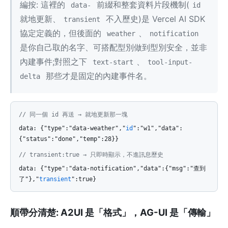
編按: 這裡的
前綴和整套資料片段機制(
data-
id
就地更新、
不入歷史)是 Vercel AI SDK
transient
協定定義的，但後面的
、
weather
notification
是你自己取的名字、可搭配型別做到型別安全，並非
內建事件;對照之下
、
text-start
tool-input-
那些才是固定的內建事件名。
delta
// 同一個 id 再送 → 就地更新那一塊
data: {"type":"data-weather","
id
":"w1","data":
{"status":"done","temp":28}}
// transient:true → 只即時顯示，不進訊息歷史
data: {"type":"data-notification","data":{"msg":"查到
了"},"
transient
":true}
順帶分清楚: A2UI 是「格式」，AG-UI 是「傳輸」