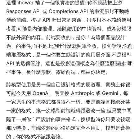
這裡 ihower 補了一個很實務的提醒: 你不應該把上游
Responses API 或 Completions API 的串流原封不動轉
傳給前端。模型 API 吐出來的東西，很多根本不該給使用
者看,可能是內部推理、給除錯用的中繼資料、或牽涉權限
不該外露的內容。前端要收的，是你「為這個產品設計
過」的事件,而不是上游吐什麼就照單全收。換句話說,你前
端那層格式，是一個你要主動設計的應用層介面,不是模型
API 的透傳管線。這也是投影這個概念為什麼這麼關鍵: 哪
些事件、長什麼形狀、露給前端，都由你決定。
跨模型使用是另一個自己設計格式的硬道理。實務上你很
可能今天用 OpenAI、明天換 Anthropic 或 Gemini，每
一家原生的串流格式都長得不一樣。要是前端直接綁死某
一家的格式，換一次模型前端就得跟著改一輪;但只要中間
隔了一層你自己設計的事件格式，換模型時你只要改後端
那段轉換，前端依賴的那份約定完全不用動。模型是會換
的，你的格式不該跟著換。