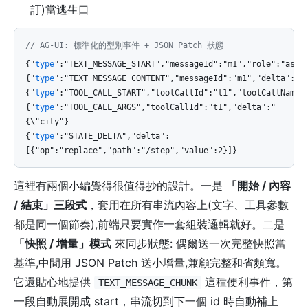
訂)當逃生口
// AG-UI: 標準化的型別事件 + JSON Patch 狀態
{"
type
":"TEXT_MESSAGE_START","messageId":"m1","role":"assi
{"
type
":"TEXT_MESSAGE_CONTENT","messageId":"m1","delta":"嗨
{"
type
":"TOOL_CALL_START","toolCallId":"t1","toolCallName"
{"
type
":"TOOL_CALL_ARGS","toolCallId":"t1","delta":"
{\"city"}
{"
type
":"STATE_DELTA","delta":
[{"op":"replace","path":"/step","value":2}]}
這裡有兩個小編覺得很值得抄的設計。一是
「開始 / 內容
/ 結束」三段式
，套用在所有串流內容上(文字、工具參數
都是同一個節奏),前端只要實作一套組裝邏輯就好。二是
「快照 / 增量」模式
來同步狀態: 偶爾送一次完整快照當
基準,中間用 JSON Patch 送小增量,兼顧完整和省頻寬。
它還貼心地提供
這種便利事件，第
TEXT_MESSAGE_CHUNK
一段自動展開成 start，串流切到下一個 id 時自動補上