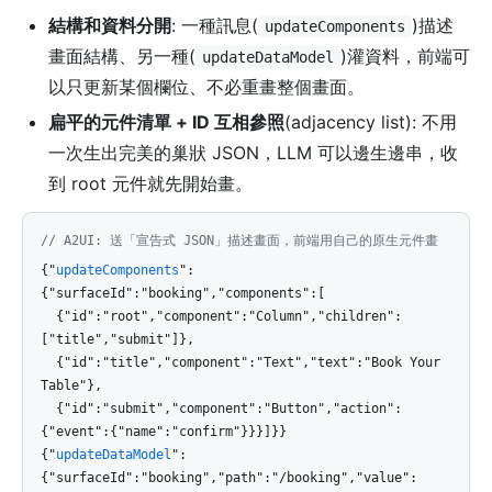
結構和資料分開
: 一種訊息(
)描述
updateComponents
畫面結構、另一種(
)灌資料，前端可
updateDataModel
以只更新某個欄位、不必重畫整個畫面。
扁平的元件清單 + ID 互相參照
(adjacency list): 不用
一次生出完美的巢狀 JSON，LLM 可以邊生邊串，收
到 root 元件就先開始畫。
// A2UI: 送「宣告式 JSON」描述畫面，前端用自己的原生元件畫
{"
updateComponents
":
{"surfaceId":"booking","components":[
{"id":"root","component":"Column","children":
["title","submit"]},
{"id":"title","component":"Text","text":"Book Your
Table"},
{"id":"submit","component":"Button","action":
{"event":{"name":"confirm"}}}]}}
{"
updateDataModel
":
{"surfaceId":"booking","path":"/booking","value":