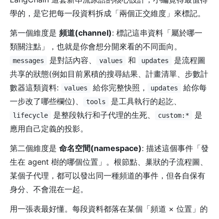
學的，是它把每一段資料拆成「兩個正交維度」來標記。
第一個維度是
頻道(channel)
: 標記這串資料「屬於哪一
類關注點」，也就是你會想分開來看的不同面向。
是對話內容、
和
是流程圖
messages
values
updates
共享的狀態(例如目前累積的搜尋結果、計畫清單、步數計
數器這類資料:
給你完整快照，
給你每
values
updates
一步改了哪些欄位)、
是工具執行的起訖、
tools
是整段執行和子代理的生死、
是
lifecycle
custom:*
應用自己定義的投影。
第二個維度是
命名空間(namespace)
: 描述這個事件「發
生在 agent 樹的哪個位置」。根節點、巢狀的子流程圖、
某個子代理，都可以發出同一種頻道的事件，但各自保有
身分、不會混在一起。
用一張表最好懂。每段資料都落在某個「頻道 × 位置」的