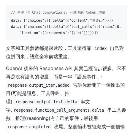
// 基準 ① Chat Completions: 不透明的 token 增量
data: {"choices":[{"delta":{"content":"舊金山"}}]}
data: {"choices":[{"delta":{"tool_calls":[{"index":0,
"function":{"arguments":"{\"ci"}}]}}]}
文字和工具參數都是裸片段，工具還得靠
自己對
index
位拼回來，語意全靠前端重建。
OpenAI 後來的 Responses API 其實已經進步很多。它不
再是沒有語意的增量，而是一串「語意事件」:
告訴你新開了一個輸出項
response.output_item.added
目(可能是訊息、工具呼叫、推
理),
串文
response.output_text.delta
字,
串工具參
response.function_call_arguments.delta
數，推理(reasoning)有自己的事件，最後用
收尾。整個輸出被組織成一個個輸
response.completed