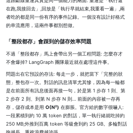
這跟斷線重連其實是同一個能力的兩面: 重連是「執行還
在跑,我接回去」,回放是「執行早就結束,我重看一遍」,兩
者吃的都是同一份有序的事件記錄。一個沒有設計好格式
的串流應用，這兩件事都別想做。
「整段都存」會踩到的儲存效率問題
不過「整段都存」馬上會帶出另一個工程問題: 怎麼存才
不會爆掉? LangGraph 團隊最近就在處理這件事。
問題出在它預設的存法: 每走一步，就把當下「完整的狀
態」整包存一次。對話的訊息清單尤其慘，因為每一輪都
是在前面所有訊息後面再接一句，於是第 1 步存 1 則、第
2 步存 2 則、到第 N 步存 N 則… 前面的內容被一存再
存，儲存成本是用
O(N²)
在膨脹。官方給的數字很嚇人:
一段累積到約 10 萬 token 的對話，單一執行緒就吃掉約
250 MB;外推到百萬 token 等級會到約 25 GB。多輪對話
拖越長，重複浪費越誇張。