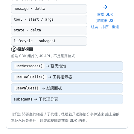
→
message · delta
前端 SDK
tool · start / args
(瀏覽器 JS)
組裝 · 排序 · 重連
state · delta
lifecycle · subagent
② 投影視圖
前端 SDK 組好的 JS API，不是網路格式
→ 聊天泡泡
useMessages()
→ 工具指示器
useToolCalls()
→ 狀態面板
useValues()
subagents → 子代理分頁
你只訂閱要畫的頻道 / 子代理，後端就只送那部分事件過來;線上跑的
單位永遠是事件，組裝成視圖是前端 SDK 的事。