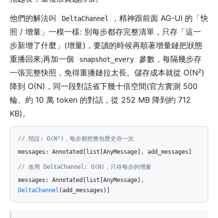
他們的解法叫
，精神跟前面 AG-UI 的「快
DeltaChannel
照 / 增量」一模一樣: 別每步都存完整清單，只存「這一
步新增了什麼」(增量)，要讀的時候再順著增量鏈把狀態
重播回來;再加一個
參數，每隔幾步存
snapshot_every
一張完整快照，免得重播鏈拉太長。儲存成本就從 O(N²)
降到 O(N)，同一段對話省下幾十倍空間(官方實測 500
輪、約 10 萬 token 的對話，從 252 MB 降到約 712
KB)。
// 預設: O(N²)，每步都把整包歷史存一次
messages: Annotated[list[AnyMessage], add_messages]
// 改用 DeltaChannel: O(N)，只存每步的增量
messages: Annotated[list[AnyMessage],
DeltaChannel
(add_messages)]