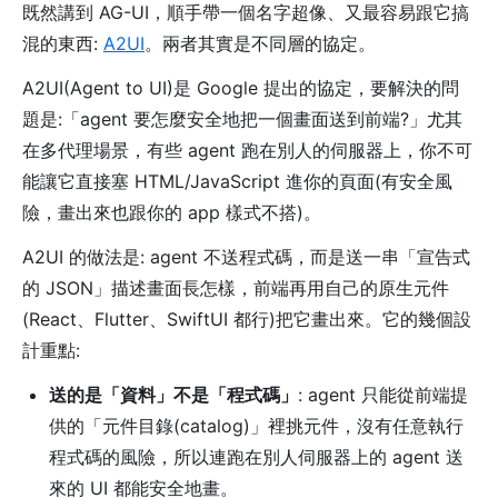
既然講到 AG-UI，順手帶一個名字超像、又最容易跟它搞
混的東西:
A2UI
。兩者其實是不同層的協定。
A2UI(Agent to UI)是 Google 提出的協定，要解決的問
題是:「agent 要怎麼安全地把一個畫面送到前端?」尤其
在多代理場景，有些 agent 跑在別人的伺服器上，你不可
能讓它直接塞 HTML/JavaScript 進你的頁面(有安全風
險，畫出來也跟你的 app 樣式不搭)。
A2UI 的做法是: agent 不送程式碼，而是送一串「宣告式
的 JSON」描述畫面長怎樣，前端再用自己的原生元件
(React、Flutter、SwiftUI 都行)把它畫出來。它的幾個設
計重點:
送的是「資料」不是「程式碼」
: agent 只能從前端提
供的「元件目錄(catalog)」裡挑元件，沒有任意執行
程式碼的風險，所以連跑在別人伺服器上的 agent 送
來的 UI 都能安全地畫。