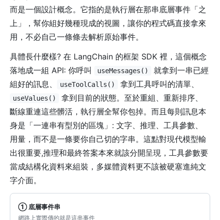
而是一個設計概念。它指的是執行層在那串底層事件「之
上」，幫你組好幾種現成的視圖，讓你的程式碼直接拿來
用，不必自己一條條去解析原始事件。
具體長什麼樣? 在 LangChain 的框架 SDK 裡，這個概念
落地成一組 API: 你呼叫
就拿到一串已經
useMessages()
組好的訊息、
拿到工具呼叫的清單、
useToolCalls()
拿到目前的狀態。至於重組、重新排序、
useValues()
斷線重連這些髒活，執行層全幫你包掉。而且每則訊息本
身是「一連串有型別的區塊」: 文字、推理、工具參數、
用量，而不是一條要你自己切的字串。這點對現代模型輸
出很重要,推理和最終答案本來就該分開呈現，工具參數要
當成結構化資料來組裝，多媒體資料更不該被硬塞進純文
字介面。
① 底層事件串
網路上實際傳的就是這串事件