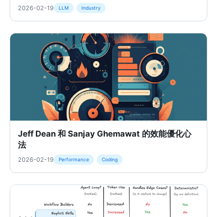
2026-02-19
LLM
Industry
Jeff Dean 和 Sanjay Ghemawat 的效能優化心
法
2026-02-19
Performance
Coding