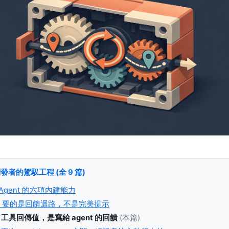
t 開發者的駕馭工程 (全 9 篇)
p Agent 的六項內建能力
ent 要的是回饋迴路，不是完美提示
 工具回傳值，是寫給 agent 的回饋
(本篇)