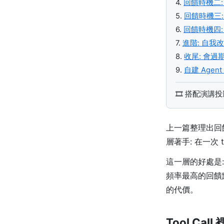
4.
回饋時機二: 
5.
回饋時機三: 
6.
回饋時機四: 外
7.
進階: 自我改進
8.
收尾: 會過期的 
9.
自建 Agen
🎞️ 搭配演講
上一篇整理出回
層著手: 在一次 t
這一層的好處是:
頻率最高的回饋
的代價。
Tool Cal