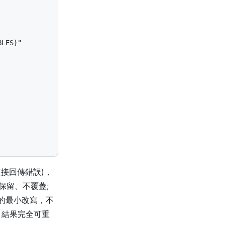
BLES
}
"
直接回傳錯誤)，
就保留、不覆蓋;
」的最小改寫，不
遲、結果完全可重