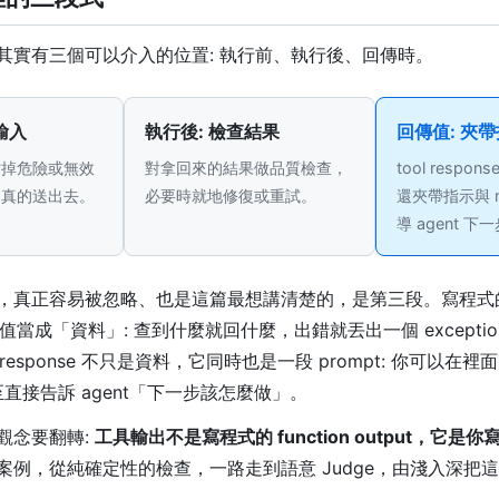
其實有三個可以介入的位置: 執行前、執行後、回傳時。
輸入
執行後: 檢查結果
回傳值: 夾
擋掉危險或無效
對拿回來的結果做品質檢查，
tool respo
它真的送出去。
必要時就地修復或重試。
還夾帶指示與 m
導 agent 下
，真正容易被忽略、也是這篇最想講清楚的，是第三段。寫程式
的回傳值當成「資料」: 查到什麼就回什麼，出錯就丟出一個 exception
 response 不只是資料，它同時也是一段 prompt: 你可以在
甚至直接告訴 agent「下一步該怎麼做」。
觀念要翻轉:
工具輸出不是寫程式的 function output，它是你寫
案例，從純確定性的檢查，一路走到語意 Judge，由淺入深把