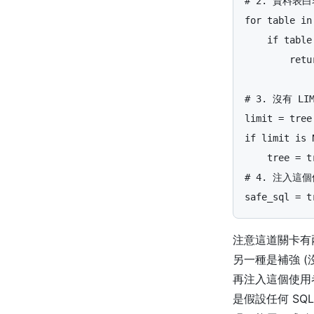
for
table
in
if
table
retu
limit
=
tree
if
limit
is
tree
=
t
safe_sql
=
t
注意這道關卡有兩
另一種是補強 (
再注入這個使用
是假設任何 SQ