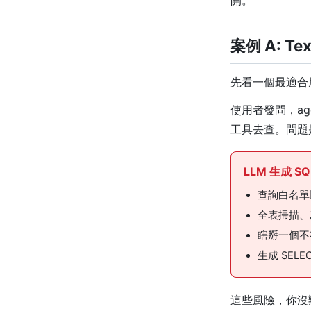
開。
案例 A: Te
先看一個最適合
使用者發問，age
工具去查。問題是
LLM 生成 S
查詢白名單
全表掃描、忘
瞎掰一個不
生成 SEL
這些風險，你沒