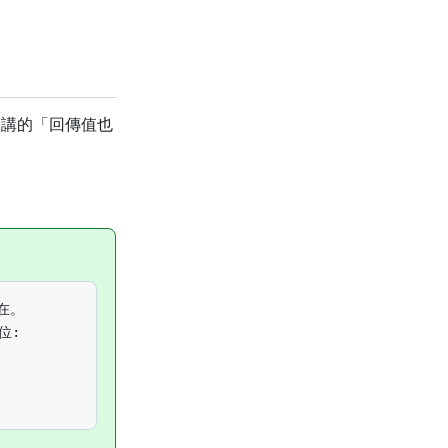
剛講的「回傳值也
在。

位:

。