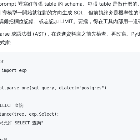
 prompt 裡寫好每張 table 的 schema、每張 table 是做
e，引導模型一開始就往對的方向生成 SQL。但前饋終究是機率性
偶爾把欄位記錯、或忘記加 LIMIT。要擋，得在工具內部用一
parse 成語法樹 (AST)，在送進資料庫之前先檢查、再改寫。Pyt
式庫:
ot
import
exp
ot
.
parse_one
(
sql_query
,
dialect
=
"
postgres
"
)
tance
(
tree
,
exp
.
Select
):
只允許 SELECT 查詢
"