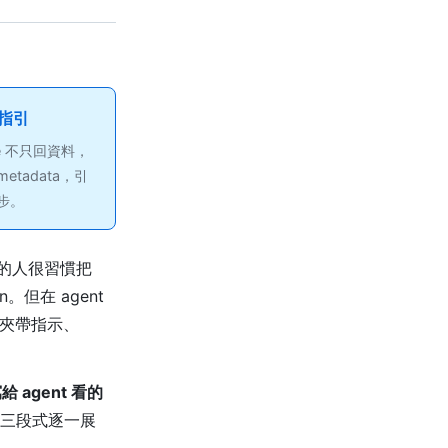
帶指引
nse 不只回資料，
etadata，引
一步。
的人很習慣把
。但在 agent
裡面夾帶指示、
給 agent 看的
這三段式逐一展