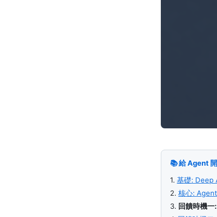
📚 給 Agen
1.
基礎: Dee
2.
核心: Ag
3.
回饋時機一: