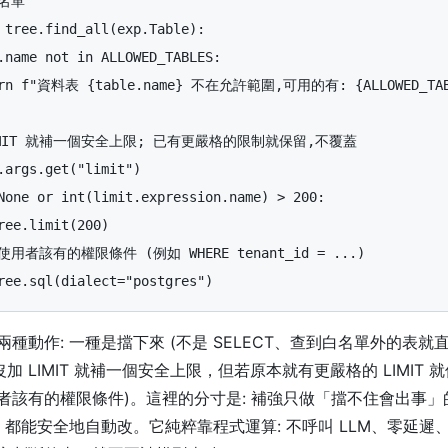
tree
.
find_all
(
exp
.
Table
):
.
name
not
in
ALLOWED_TABLES
:
rn
f
"
資料表 
{
table
.
name
}
 不在允許範圍,可用的有: 
{
ALLOWED_TA
.
args
.
get
(
"
limit
"
)
None
or
int
(
limit
.
expression
.
name
)
>
200
:
ree
.
limit
(
200
)
ree
.
sql
(
dialect
=
"
postgres
"
)
種動作: 一種是擋下來 (不是 SELECT、查到白名單外的表就
沒加 LIMIT 就補一個安全上限，但若原本就有更嚴格的 LIMIT 
者該有的權限條件)。這裡的分寸是: 補強只做「擋不住會出事
L 都能安全地自動改。它純粹靠程式運算: 不呼叫 LLM、零延